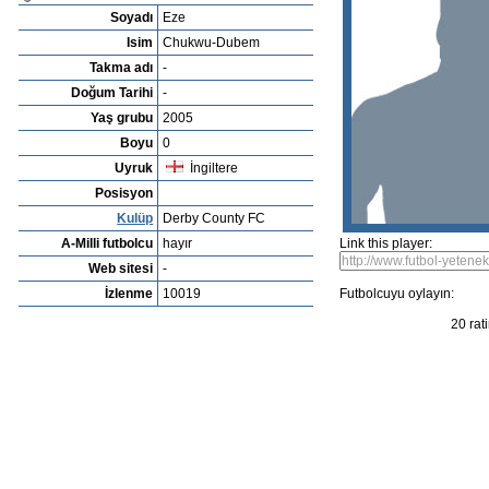
Yetenekleri listesi
Yetenek ara
Player rating
Newest Player
Recommend a talen
Playerarchive
Ted Curd
Profil
Kulüpleri
Foto Galeri
Video
Bu futbolcuyu manage et
Resim
Chukwu-Dubem Eze
Soyadı
Eze
Isim
Chukwu-Dubem
Takma adı
-
Doğum Tarihi
-
Yaş grubu
2005
Boyu
0
Uyruk
İngiltere
Posisyon
Kulüp
Derby County FC
A-Milli futbolcu
hayır
Link this player:
Web sitesi
-
İzlenme
10019
Futbolcuyu oylayın: