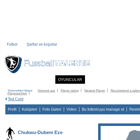
Futbol
Şartlar ve koşullar
ANASAYFA
HABERLER
OYUNCULAR
ÜYE KÖŞESI
FUTBOL DIZI