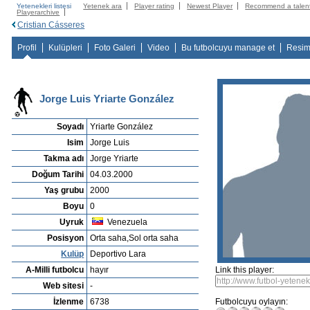
Yetenekleri listesi
Yetenek ara
Player rating
Newest Player
Recommend a talen
Playerarchive
Cristian Cásseres
Profil
Kulüpleri
Foto Galeri
Video
Bu futbolcuyu manage et
Resim
Jorge Luis Yriarte González
Soyadı
Yriarte González
Isim
Jorge Luis
Takma adı
Jorge Yriarte
Doğum Tarihi
04.03.2000
Yaş grubu
2000
Boyu
0
Uyruk
Venezuela
Posisyon
Orta saha,Sol orta saha
Kulüp
Deportivo Lara
A-Milli futbolcu
hayır
Link this player:
Web sitesi
-
İzlenme
6738
Futbolcuyu oylayın: