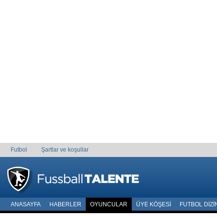
Futbol
Şartlar ve koşullar
ANASAYFA
HABERLER
OYUNCULAR
ÜYE KÖŞESI
FUTBOL DIZI