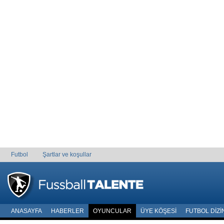
Futbol
Şartlar ve koşullar
ANASAYFA
HABERLER
OYUNCULAR
ÜYE KÖŞESI
FUTBOL DIZI