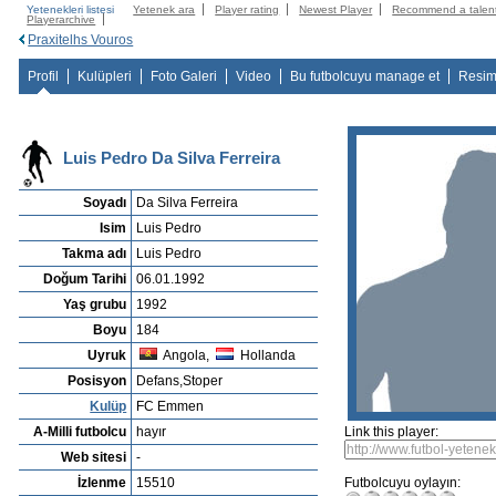
Yetenekleri listesi
Yetenek ara
Player rating
Newest Player
Recommend a talen
Playerarchive
Praxitelhs Vouros
Profil
Kulüpleri
Foto Galeri
Video
Bu futbolcuyu manage et
Resim
Luis Pedro Da Silva Ferreira
Soyadı
Da Silva Ferreira
Isim
Luis Pedro
Takma adı
Luis Pedro
Doğum Tarihi
06.01.1992
Yaş grubu
1992
Boyu
184
Uyruk
Angola,
Hollanda
Posisyon
Defans,Stoper
Kulüp
FC Emmen
A-Milli futbolcu
hayır
Link this player:
Web sitesi
-
İzlenme
15510
Futbolcuyu oylayın: