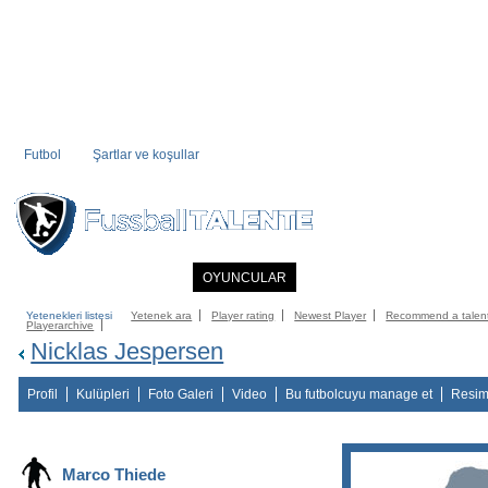
Futbol
Şartlar ve koşullar
ANASAYFA
HABERLER
OYUNCULAR
ÜYE KÖŞESI
FUTBOL DIZI