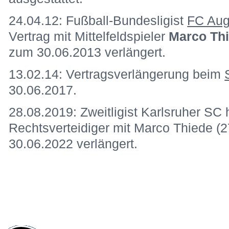
İzlenme
17544
Futbolcuyu oylayın:
23 rat
09.08.11: Fußball-Bundesligist
FC Aug
Mittelfeldspieler
Marco Thiede
(19) mi
ausgestattet.
24.04.12: Fußball-Bundesligist
FC Aug
Vertrag mit Mittelfeldspieler
Marco Th
zum 30.06.2013 verlängert.
13.02.14: Vertragsverlängerung beim
30.06.2017.
28.08.2019: Zweitligist Karlsruher SC 
Rechtsverteidiger mit Marco Thiede (
30.06.2022 verlängert.