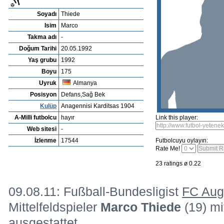
Yetenekleri listesi
Yetenek ara
Player rating
Newest Player
Recommend a talen
Playerarchive
Nicklas Jespersen
Profil
Kulüpleri
Foto Galeri
Video
Bu futbolcuyu manage et
Resim
Marco Thiede
Soyadı
Thiede
Isim
Marco
Takma adı
-
Doğum Tarihi
20.05.1992
Yaş grubu
1992
Boyu
175
Uyruk
Almanya
Posisyon
Defans,Sağ Bek
Kulüp
Anagennisi Karditsas 1904
A-Milli futbolcu
hayır
Link this player:
Web sitesi
-