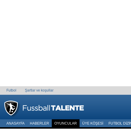
Futbol
Şartlar ve koşullar
ANASAYFA
HABERLER
OYUNCULAR
ÜYE KÖŞESI
FUTBOL DIZI