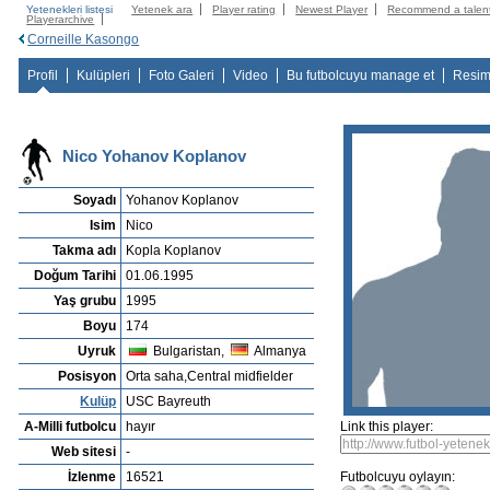
Yetenekleri listesi
Yetenek ara
Player rating
Newest Player
Recommend a talen
Playerarchive
Corneille Kasongo
Profil
Kulüpleri
Foto Galeri
Video
Bu futbolcuyu manage et
Resim
Nico Yohanov Koplanov
Soyadı
Yohanov Koplanov
Isim
Nico
Takma adı
Kopla Koplanov
Doğum Tarihi
01.06.1995
Yaş grubu
1995
Boyu
174
Uyruk
Bulgaristan,
Almanya
Posisyon
Orta saha,Central midfielder
Kulüp
USC Bayreuth
A-Milli futbolcu
hayır
Link this player:
Web sitesi
-
İzlenme
16521
Futbolcuyu oylayın: