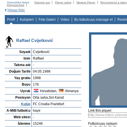
Yetenekleri listesi
Yetenek ara
Player rating
Newest Player
Recommend a talen
Playerarchive
Yilmaz Kilic
Profil
Kulüpleri
Foto Galeri
Video
Bu futbolcuyu manage et
Resim
Raffael Cvijetković
Soyadı
Cvijetković
Isim
Raffael
Takma adı
-
Doğum Tarihi
04.05.1998
Yaş grubu
1998
Boyu
176
Uyruk
Hırvatistan,
Almanya
Posisyon
Orta saha,Sol Kanat
Kulüp
FC Croatia Frankfurt
A-Milli futbolcu
hayır
Link this player:
Web sitesi
-
İzlenme
15246
Futbolcuyu oylayın: