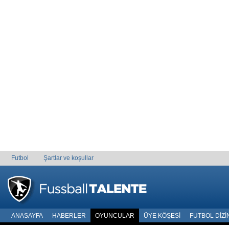
Futbol
Şartlar ve koşullar
ANASAYFA
HABERLER
OYUNCULAR
ÜYE KÖŞESI
FUTBOL DIZI