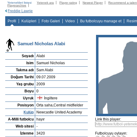
Yetenekleri listesi
Yetenek ara
Player rating
Newest Player
Recommend a talen
Playerarchive
Freddie Lawrie
Profil
Kulüpleri
Foto Galeri
Video
Bu futbolcuyu manage et
Resim
Samuel Nicholas Alabi
Soyadı
Alabi
Isim
Samuel Nicholas
Takma adı
Sam Alabi
Doğum Tarihi
09.07.2009
Yaş grubu
2009
Boyu
0
Uyruk
İngiltere
Posisyon
Orta saha,Central midfielder
Kulüp
Newcastle United Academy
A-Milli futbolcu
hayır
Link this player:
Web sitesi
-
İzlenme
3420
Futbolcuyu oylayın: