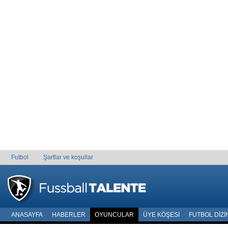
Futbol
Şartlar ve koşullar
ANASAYFA
HABERLER
OYUNCULAR
ÜYE KÖŞESI
FUTBOL DIZI