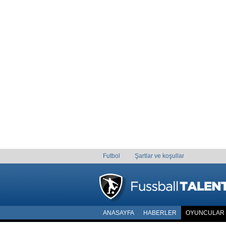
Futbol
Şartlar ve koşullar
ANASAYFA
HABERLER
OYUNCULAR