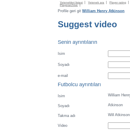
Yetenekleri listesi
Yetenek ara
Player rating
Playerarchive
Profile geri git
William Henry Atkinson
Suggest video
Senin ayrıntıların
Isim
Soyadı
e-mail
Futbolcu ayrıntıları
William Henr
Isim
Atkinson
Soyadı
Will Atkinson
Takma adı
Video