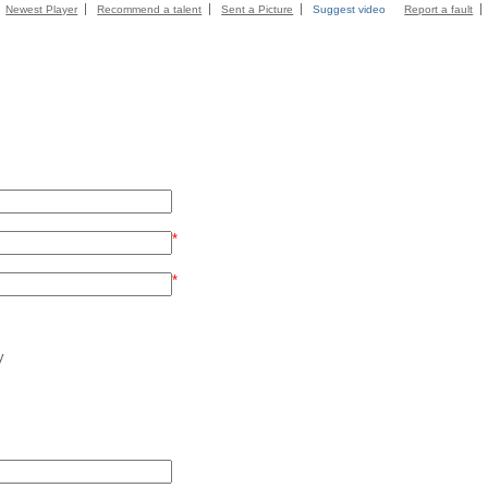
Newest Player
Recommend a talent
Sent a Picture
Suggest video
Report a fault
*
*
y