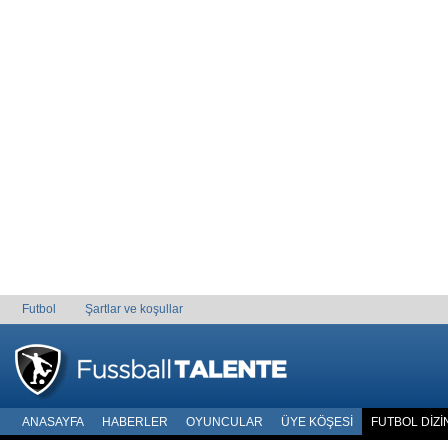
Futbol
Şartlar ve koşullar
ANASAYFA
HABERLER
OYUNCULAR
ÜYE KÖŞESI
FUTBOL DIZI