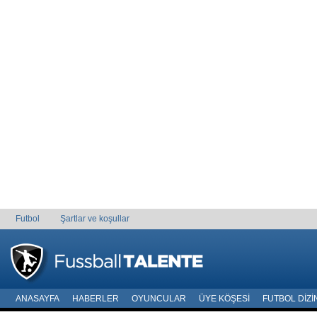
Futbol
Şartlar ve koşullar
ANASAYFA
HABERLER
OYUNCULAR
ÜYE KÖŞESI
FUTBOL DIZI