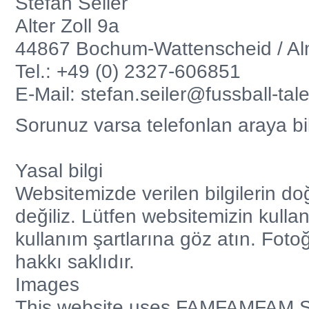
Stefan Seiler
Alter Zoll 9a
44867 Bochum-Wattenscheid / A
Tel.: +49 (0) 2327-606851
E-Mail: stefan.seiler@fussball-ta
Sorunuz varsa telefonlan araya bili
Yasal bilgi
Websitemizde verilen bilgilerin d
değiliz. Lütfen websitemizin kulla
kullanım şartlarına göz atın. Fotoğ
hakkı saklıdır.
Images
This website uses FAMFAMFAM Si