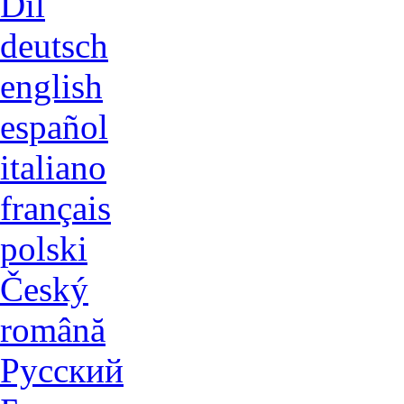
Dil
deutsch
english
español
italiano
français
polski
Český
română
Русский