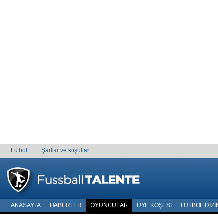
Futbol
Şartlar ve koşullar
ANASAYFA
HABERLER
OYUNCULAR
ÜYE KÖŞESI
FUTBOL DIZI