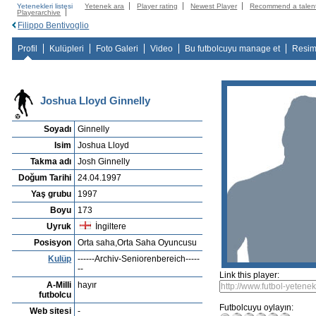
Yetenekleri listesi
Yetenek ara
Player rating
Newest Player
Recommend a talen
Playerarchive
Filippo Bentivoglio
Profil
Kulüpleri
Foto Galeri
Video
Bu futbolcuyu manage et
Resim
Joshua Lloyd Ginnelly
Soyadı
Ginnelly
Isim
Joshua Lloyd
Takma adı
Josh Ginnelly
Doğum Tarihi
24.04.1997
Yaş grubu
1997
Boyu
173
Uyruk
İngiltere
Posisyon
Orta saha,Orta Saha Oyuncusu
Kulüp
------Archiv-Seniorenbereich-----
--
Link this player:
A-Milli
hayır
futbolcu
Futbolcuyu oylayın:
Web sitesi
-