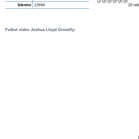
İzlenme
12694
20 rat
Futbol video Joshua Lloyd Ginnelly: