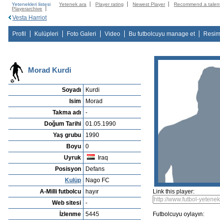
Yetenekleri listesi
Yetenek ara
Player rating
Newest Player
Recommend a talen
Playerarchive
Vesta Harriot
Profil
Kulüpleri
Foto Galeri
Video
Bu futbolcuyu manage et
Resim
Morad Kurdi
Soyadı
Kurdi
Isim
Morad
Takma adı
-
Doğum Tarihi
01.05.1990
Yaş grubu
1990
Boyu
0
Uyruk
Iraq
Posisyon
Defans
Kulüp
Nago FC
A-Milli futbolcu
hayır
Link this player:
Web sitesi
-
İzlenme
5445
Futbolcuyu oylayın: