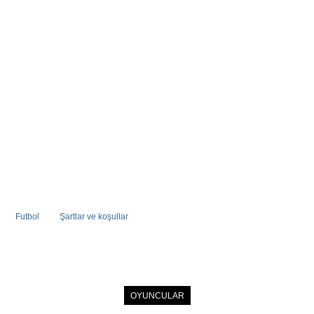
Futbol
Şartlar ve koşullar
ANASAYFA
HABERLER
OYUNCULAR
ÜYE KÖŞESI
FUTBOL DIZI