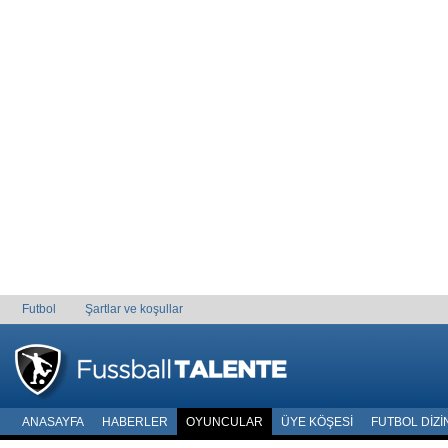
Futbol
Şartlar ve koşullar
ANASAYFA
HABERLER
OYUNCULAR
ÜYE KÖŞESI
FUTBOL DIZI