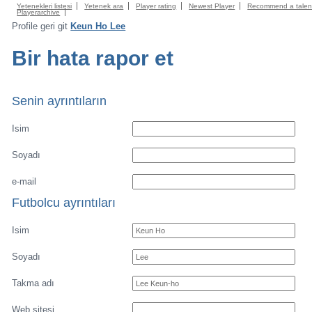
Yetenekleri listesi
Yetenek ara
Player rating
Newest Player
Recommend a talen
Playerarchive
Profile geri git
Keun Ho Lee
Bir hata rapor et
Senin ayrıntıların
Isim
Soyadı
e-mail
Futbolcu ayrıntıları
Isim
Soyadı
Takma adı
Web sitesi