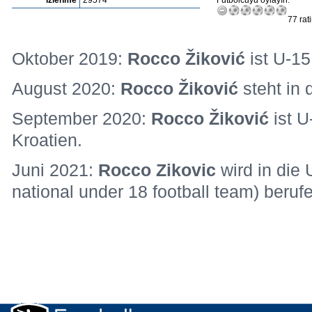
İzlenme
29574
Futbolcuyu oylayın:
77 rat
Oktober 2019:
Rocco Žiković
ist U-15
August 2020:
Rocco Žiković
steht in 
September 2020:
Rocco Žiković
ist U
Kroatien.
Juni 2021:
Rocco Zikovic
wird in die 
national under 18 football team) beruf