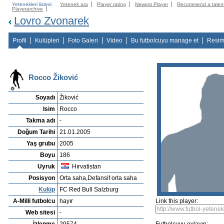
Yetenekleri listesi
Yetenek ara
Player rating
Newest Player
Recommend a talen
Playerarchive
Lovro Zvonarek
Profil
Kulüpleri
Foto Galeri
Video
Bu futbolcuyu manage et
Resim
Rocco Žiković
Soyadı
Žiković
Isim
Rocco
Takma adı
-
Doğum Tarihi
21.01.2005
Yaş grubu
2005
Boyu
186
Uyruk
Hırvatistan
Posisyon
Orta saha,Defansif orta saha
Kulüp
FC Red Bull Salzburg
A-Milli futbolcu
hayır
Link this player:
Web sitesi
-