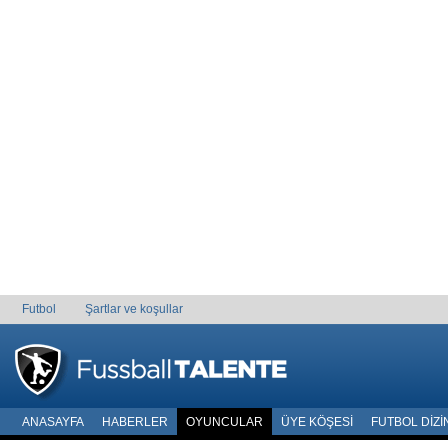
Futbol
Şartlar ve koşullar
ANASAYFA
HABERLER
OYUNCULAR
ÜYE KÖŞESI
FUTBOL DIZI