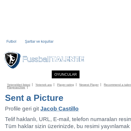
Futbol
Şartlar ve koşullar
ANASAYFA
HABERLER
OYUNCULAR
ÜYE KÖŞESI
FUTBOL DIZI
Yetenekleri listesi
Yetenek ara
Player rating
Newest Player
Recommend a talen
Playerarchive
Sent a Picture
Profile geri git
Jacob Castillo
Telif haklarılı, URL, E-mail, telefon numaraları resi
Tüm haklar sizin üzerinizde, bu resimi yayınlamak iç