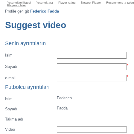
Yetenekleri listesi
Yetenek ara
Player rating
Newest Player
Recommend a talen
Playerarchive
Profile geri git
Federico Fadda
Suggest video
Senin ayrıntıların
Isim
*
Soyadı
*
e-mail
Futbolcu ayrıntıları
Federico
Isim
Fadda
Soyadı
Takma adı
Video