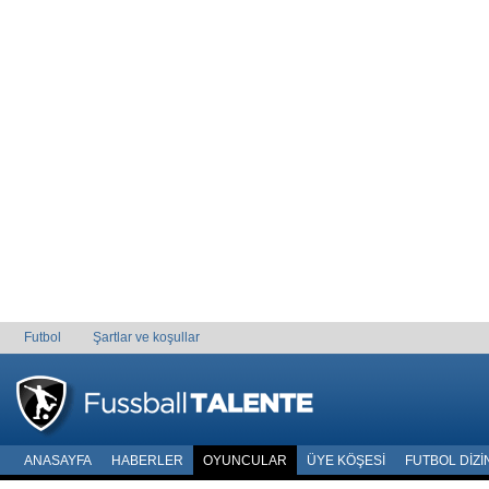
Futbol
Şartlar ve koşullar
ANASAYFA
HABERLER
OYUNCULAR
ÜYE KÖŞESI
FUTBOL DIZI