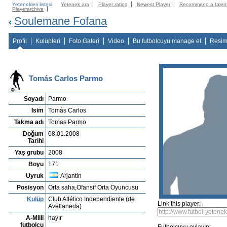
Yetenekleri listesi
Yetenek ara
Player rating
Newest Player
Recommend a talen
Playerarchive
Soulemane Fofana
Profil
Kulüpleri
Foto Galeri
Video
Bu futbolcuyu manage et
Resim
Tomás Carlos Parmo
Soyadı
Parmo
Isim
Tomás Carlos
Takma adı
Tomas Parmo
Doğum
08.01.2008
Tarihi
Yaş grubu
2008
Boyu
171
Uyruk
Arjantin
Posisyon
Orta saha,Ofansif Orta Oyuncusu
Kulüp
Club Atlético Independiente (de
Link this player:
Avellaneda)
A-Milli
hayır
futbolcu