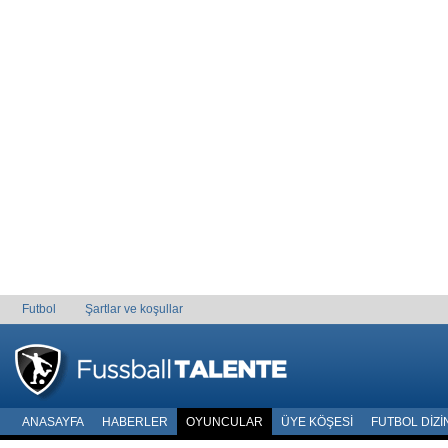
Futbol
Şartlar ve koşullar
ANASAYFA
HABERLER
OYUNCULAR
ÜYE KÖŞESI
FUTBOL DIZI