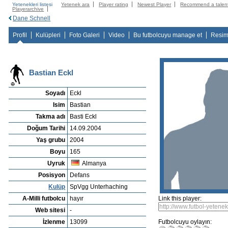
Yetenekleri listesi
Yetenek ara
Player rating
Newest Player
Recommend a talen
Playerarchive
Dane Schnell
Profil
Kulüpleri
Foto Galeri
Video
Bu futbolcuyu manage et
Resim
Bastian Eckl
Soyadı
Eckl
Isim
Bastian
Takma adı
Basti Eckl
Doğum Tarihi
14.09.2004
Yaş grubu
2004
Boyu
165
Uyruk
Almanya
Posisyon
Defans
Kulüp
SpVgg Unterhaching
A-Milli futbolcu
hayır
Link this player:
Web sitesi
-
İzlenme
13099
Futbolcuyu oylayın: