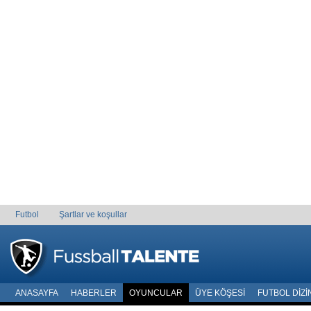
Futbol
Şartlar ve koşullar
ANASAYFA
HABERLER
OYUNCULAR
ÜYE KÖŞESI
FUTBOL DIZI