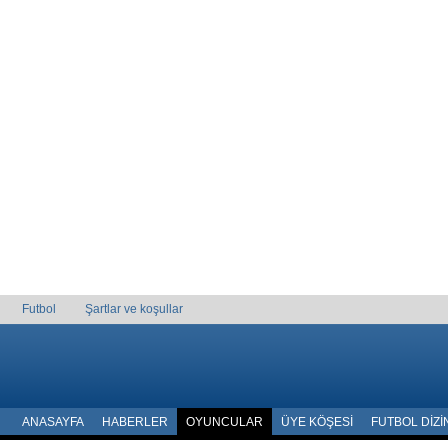
Futbol
Şartlar ve koşullar
ANASAYFA
HABERLER
OYUNCULAR
ÜYE KÖŞESI
FUTBOL DIZI