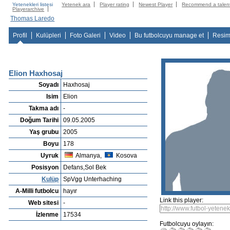
Yetenekleri listesi
Yetenek ara
Player rating
Newest Player
Recommend a talen
Playerarchive
Thomas Laredo
Profil
Kulüpleri
Foto Galeri
Video
Bu futbolcuyu manage et
Resim
Elion Haxhosaj
Soyadı
Haxhosaj
Isim
Elion
Takma adı
-
Doğum Tarihi
09.05.2005
Yaş grubu
2005
Boyu
178
Uyruk
Almanya,
Kosova
Posisyon
Defans,Sol Bek
Kulüp
SpVgg Unterhaching
A-Milli futbolcu
hayır
Link this player:
Web sitesi
-
İzlenme
17534
Futbolcuyu oylayın: