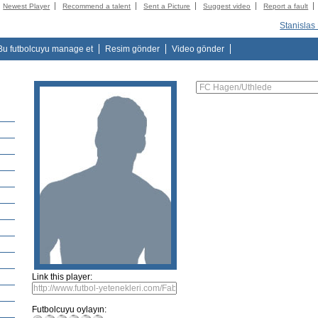
Newest Player
Recommend a talent
Sent a Picture
Suggest video
Report a fault
Stanislas
Bu futbolcuyu manage et
Resim gönder
Video gönder
Link this player:
Futbolcuyu oylayın: