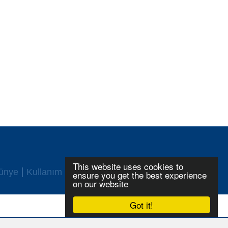
This website uses cookies to
ünye
Kullanım Şartları
Login
ensure you get the best experience
on our website
Got it!