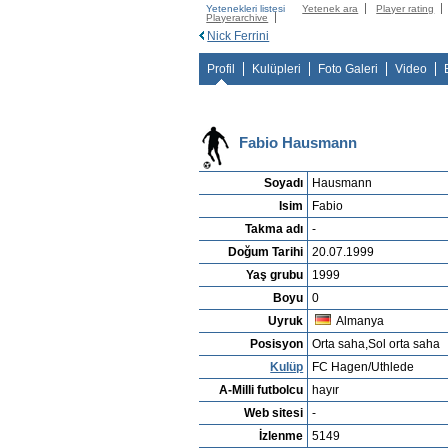
Yetenekleri listesi
Yetenek ara
Player rating
Playerarchive
Nick Ferrini
Profil
Kulüpleri
Foto Galeri
Video
Fabio Hausmann
Soyadı
Hausmann
Isim
Fabio
Takma adı
-
Doğum Tarihi
20.07.1999
Yaş grubu
1999
Boyu
0
Uyruk
Almanya
Posisyon
Orta saha,Sol orta saha
Kulüp
FC Hagen/Uthlede
A-Milli futbolcu
hayır
Web sitesi
-
İzlenme
5149