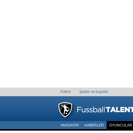
Futbol
Şartlar ve koşullar
ANASAYFA
HABERLER
OYUNCULAR