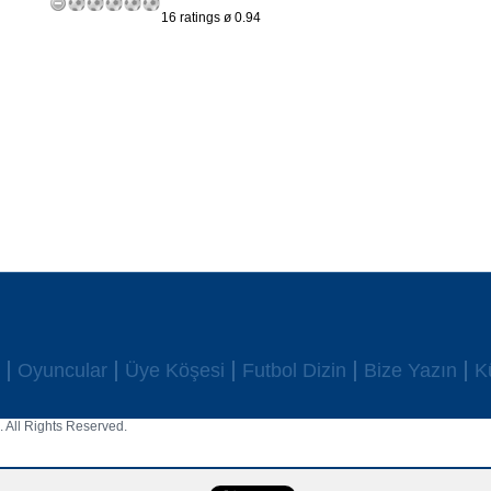
16 ratings ø 0.94
Oyuncular
Üye Köşesi
Futbol Dizin
Bize Yazın
K
 All Rights Reserved.
aw