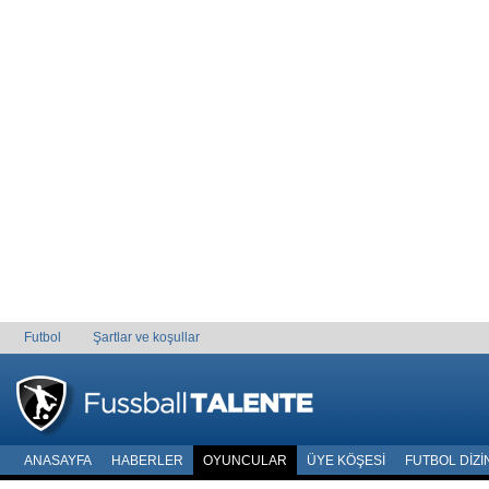
Futbol
Şartlar ve koşullar
ANASAYFA
HABERLER
OYUNCULAR
ÜYE KÖŞESI
FUTBOL DIZI