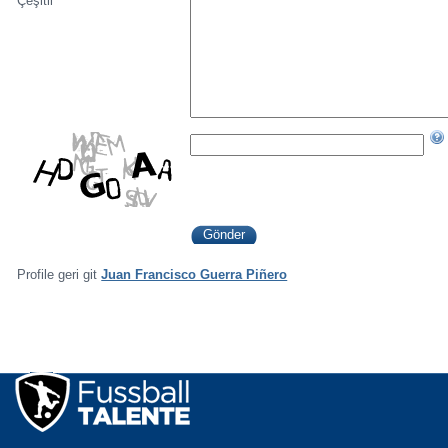
Çeşitli
Profile geri git
Juan Francisco Guerra Piñero