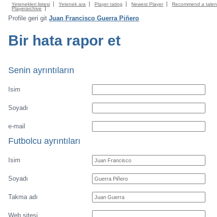
Yetenekleri listesi
Yetenek ara
Player rating
Newest Player
Recommend a talen
Playerarchive
Profile geri git
Juan Francisco Guerra Piñero
Bir hata rapor et
Senin ayrıntıların
Isim
Soyadı
e-mail
Futbolcu ayrıntıları
Isim
Soyadı
Takma adı
Web sitesi