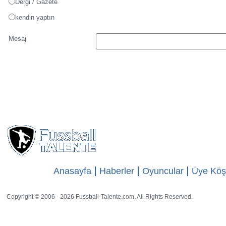
Marimón Báez
Soyadı
Jesús Marimón
Takma adı
resim
Resim kaynağı
diğer web sitesi
Dergi / Gazete
kendin yaptın
Mesaj