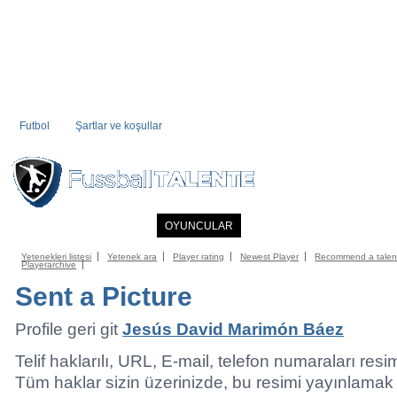
Futbol
Şartlar ve koşullar
ANASAYFA
HABERLER
OYUNCULAR
ÜYE KÖŞESI
FUTBOL DIZI