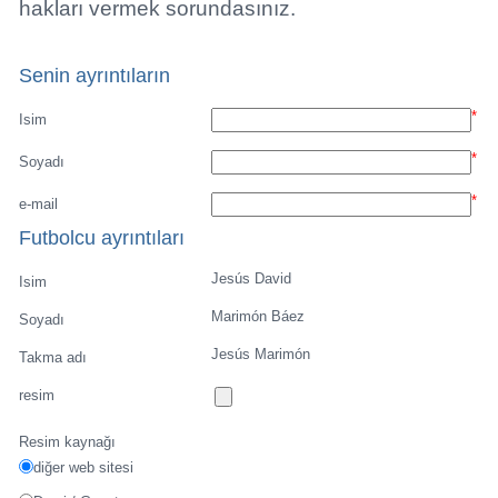
Yetenekleri listesi
Yetenek ara
Player rating
Newest Player
Recommend a talen
Playerarchive
Sent a Picture
Profile geri git
Jesús David Marimón Báez
Telif haklarılı, URL, E-mail, telefon numaraları resi
Tüm haklar sizin üzerinizde, bu resimi yayınlamak iç
hakları vermek sorundasınız.
Senin ayrıntıların
*
Isim
*
Soyadı
*
e-mail
Futbolcu ayrıntıları
Jesús David
Isim